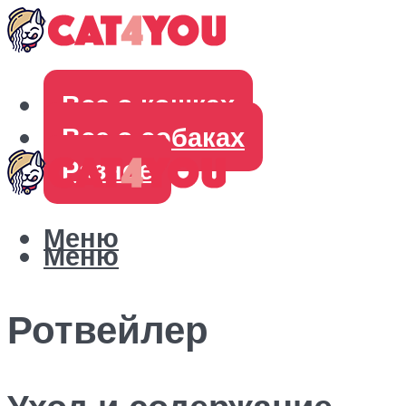
Все о кошках
Все о собаках
Разное
Меню
Меню
Ротвейлер