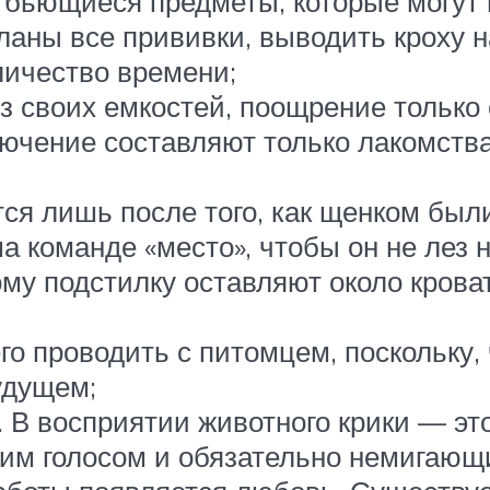
 бьющиеся предметы, которые могут 
еланы все прививки, выводить кроху н
личество времени;
з своих емкостей, поощрение только 
лючение составляют только лакомств
ся лишь после того, как щенком был
 команде «место», чтобы он не лез н
му подстилку оставляют около крова
го проводить с питомцем, поскольку,
удущем;
 В восприятии животного крики — эт
хим голосом и обязательно немигающ