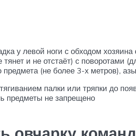
дка у левой ноги с обходом хозяина 
тянет и не отстаёт) с поворотами (д
 предмета (не более 3-х метров), аз
етягиванием палки или тряпки до по
ть предметы не запрещено
ь овчарку команд