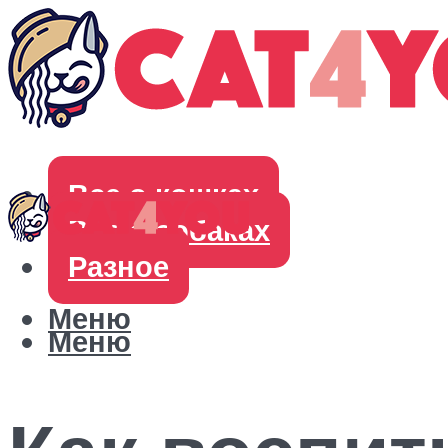
Все о кошках
Все о собаках
Разное
Меню
Меню