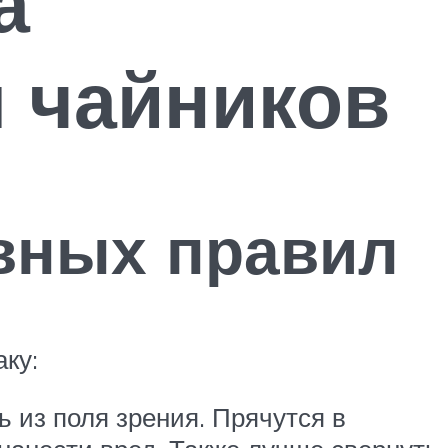
а
я чайников
овных правил
ку:
ь из поля зрения. Прячутся в