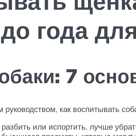
ывать щенк
до года дл
обаки: 7 осн
м руководством, как воспитывать соба
 разбить или испортить, лучше убрат