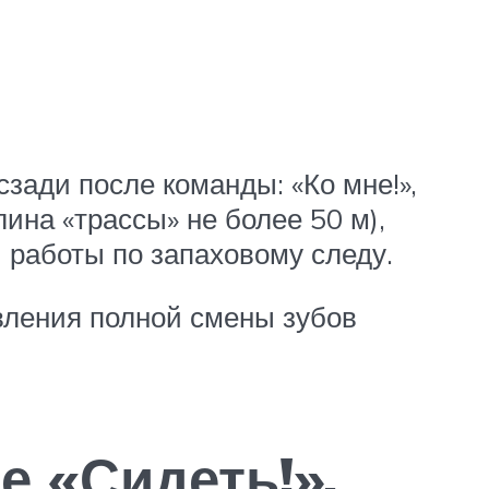
сзади после команды: «Ко мне!»,
лина «трассы» не более 50 м),
ы работы по запаховому следу.
явления полной смены зубов
е «Сидеть!»,