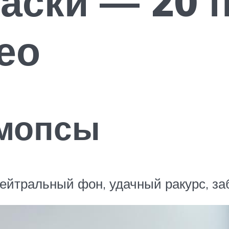
аски — 20 
ео
мопсы
ейтральный фон, удачный ракурс, з