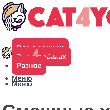
Все о кошках
Все о собаках
Разное
Меню
Меню