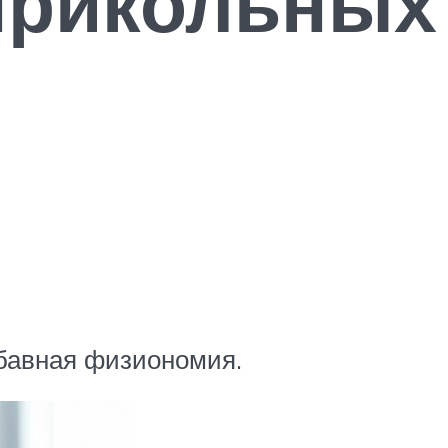
прикольных
абавная физиономия.