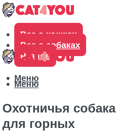
Все о кошках
Все о собаках
Разное
Меню
Меню
Охотничья собака
для горных