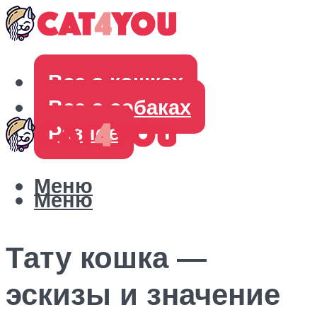
Все о кошках
Все о собаках
Разное
Меню
Меню
Тату кошка —
эскизы и значение