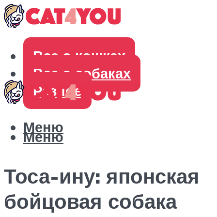
Все о кошках
Все о собаках
Разное
Меню
Меню
Тоса-ину: японская
бойцовая собака