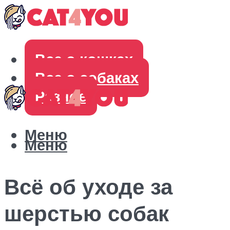
Все о кошках
Все о собаках
Разное
Меню
Меню
Всё об уходе за
шерстью собак