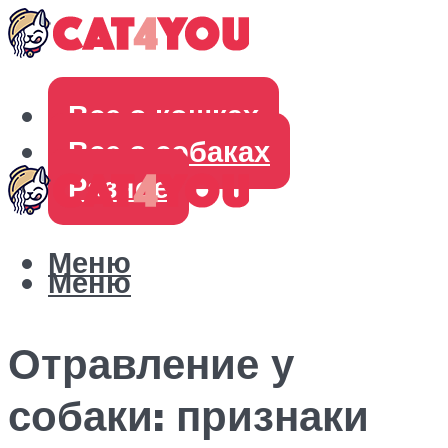
Все о кошках
Все о собаках
Разное
Меню
Меню
Отравление у
собаки: признаки