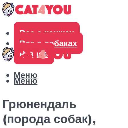
Все о кошках
Все о собаках
Разное
Меню
Меню
Грюнендаль
(порода собак),