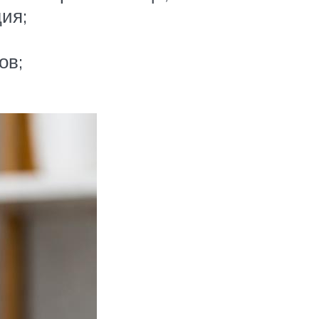
ия;
ов;