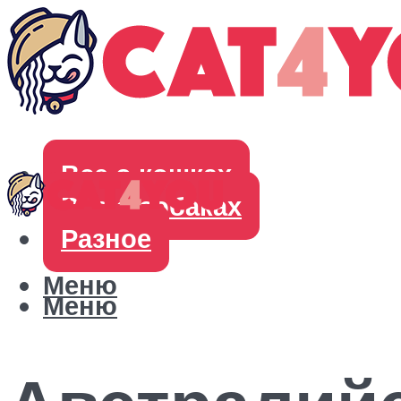
Все о кошках
Все о собаках
Разное
Меню
Меню