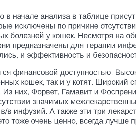
то в начале анализа в таблице прис
орые исключены по причине отсутстви
х болезней у кошек. Несмотря на об
они предназначены для терапии инфек
лись, и эффективность и безопасност
тся финансовой доступностью. Высок
ных кошек, так и у котят. Широкий с
. Из них, Форвет, Гамавит и Фоспрен
отсутствии значимых межлекарственн
 в/в инфузий. А также эти три лекар
то тоже очень ценно, всегда лучше 