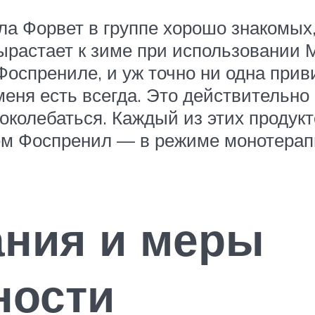
ела Форвет в группе хорошо знакомых
ырастает к зиме при использовании 
оспрениле, и уж точно ни одна приви
 меня есть всегда. Это действительн
 поколебаться. Каждый из этих проду
ём Фоспренил — в режиме монотерап
ания и меры
ности