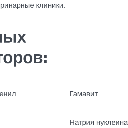
еринарные клиники.
ных
оров:
енил
Гамавит
Натрия нуклеина