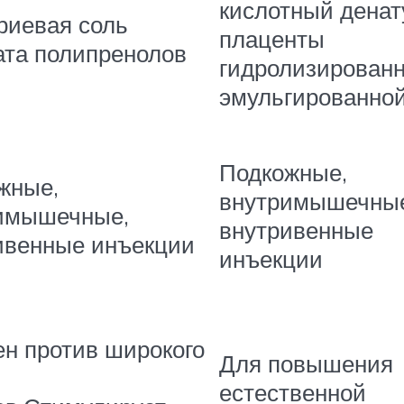
кислотный денат
риевая соль
плаценты
та полипренолов
гидролизирован
эмульгированно
Подкожные,
жные,
внутримышечны
имышечные,
внутривенные
ивенные инъекции
инъекции
ен против широкого
Для повышения
естественной