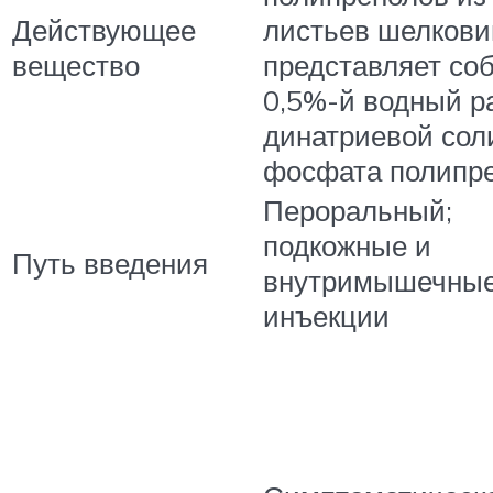
Действующее
листьев шелкови
вещество
представляет со
0,5%-й водный р
динатриевой сол
фосфата полипр
Пероральный;
подкожные и
Путь введения
внутримышечны
инъекции