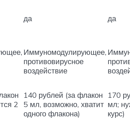
да
да
ующее,
Иммуномодулирующее,
Иммун
противовирусное
проти
воздействие
возде
лакон
140 рублей (за флакон
170 р
тся 2
5 мл, возможно, хватит
мл; н
одного флакона)
курс)