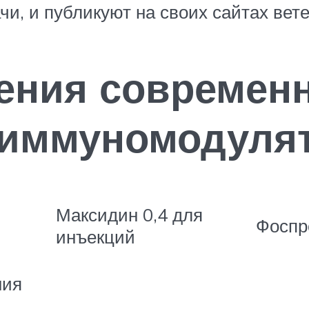
чи, и публикуют на своих сайтах вет
ения современ
 иммуномодулят
Максидин 0,4 для
Фоспр
инъекций
ния