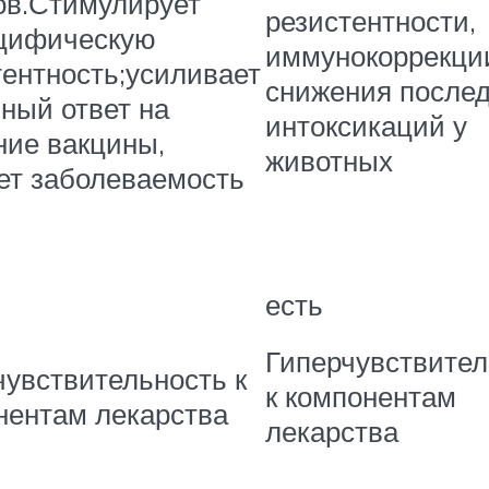
ов.Стимулирует
резистентности,
цифическую
иммунокоррекци
тентность;усиливает
снижения после
ный ответ на
интоксикаций у
ние вакцины,
животных
ет заболеваемость
есть
Гиперчувствител
чувствительность к
к компонентам
нентам лекарства
лекарства