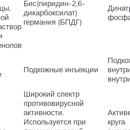
Бис(пиридин-2,6-
цы,
Динат
дикарбоксилат)
бой
фосфа
германия (БПДГ)
аствор
и
енолов
Подко
Подкожные инъекции
внутр
е
внутр
Широкий спектр
противовирусной
активности.
Актив
Используется при
круга