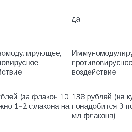
да
омодулирующее,
Иммуномодулир
вовирусное
противовирусно
йствие
воздействие
ублей (за флакон 10
138 рублей (на к
ужно 1–2 флакона на
понадобится 3 п
мл флакона)