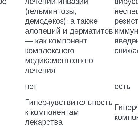
ое
лечении инвазий
вирус
(гельминтозы,
неспе
демодекоз); а также
резис
алопеций и дерматитов
иммун
— как компонент
введе
комплексного
снижа
медикаментозного
лечения
нет
есть
Гиперчувствительность
Гипер
к компонентам
компо
лекарства