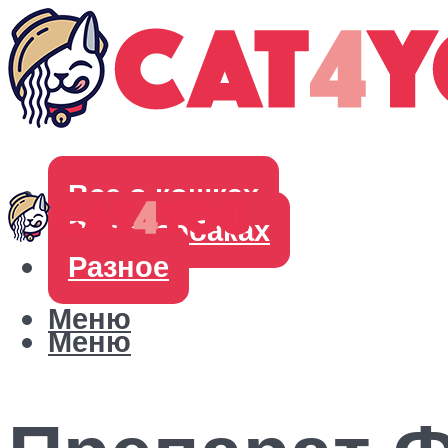
Все о кошках
Все о собаках
Разное
Меню
Меню