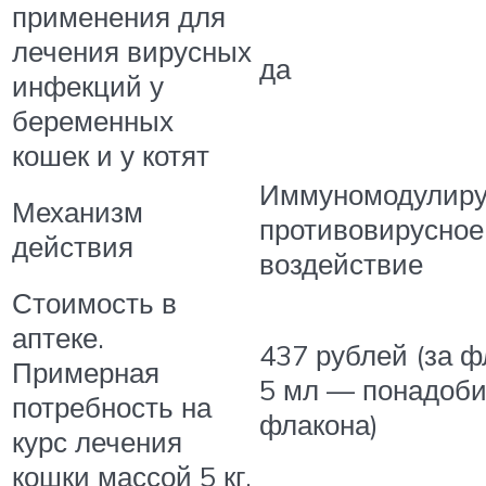
применения для
лечения вирусных
да
инфекций у
беременных
кошек и у котят
Иммуномодулир
Механизм
противовирусное
действия
воздействие
Стоимость в
аптеке.
437 рублей (за ф
Примерная
5 мл — понадоби
потребность на
флакона)
курс лечения
кошки массой 5 кг.