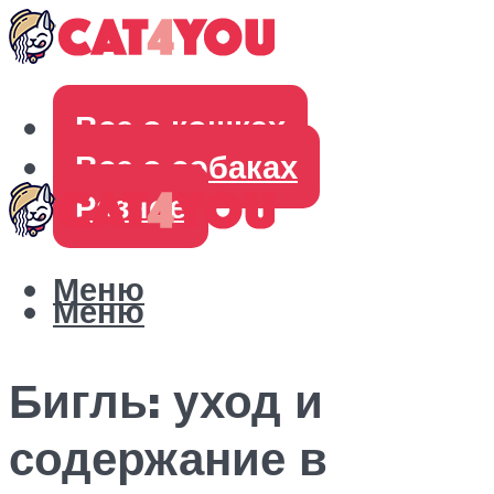
Все о кошках
Все о собаках
Разное
Меню
Меню
Бигль: уход и
содержание в