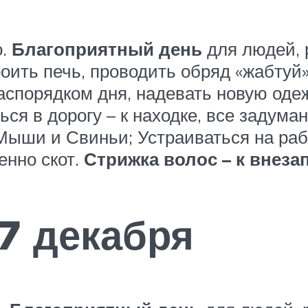
о.
Благоприятный день
для людей, 
оить печь, проводить обряд «жабтуй»,
аспорядком дня, надевать новую одеж
ся в дорогу – к находке, все задума
ыши и Свиньи; Устраиваться на рабо
енно скот.
Стрижка волос – к внез
7 декабря