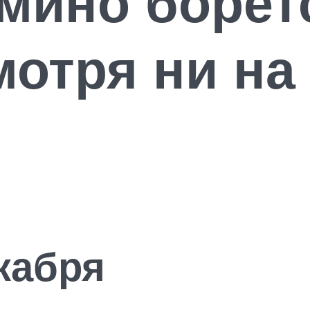
мино борет
мотря ни на
кабря