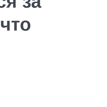
ся за
 что