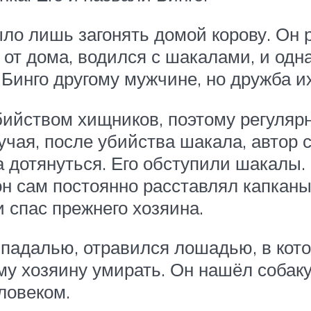
ыло лишь загонять домой корову. Он
 от дома, водился с шакалами, и одна
Бинго другому мужчине, но дружба их
бийством хищников, поэтому регулярн
чая, после убийства шакала, автор с
 дотянуться. Его обступили шакалы. 
н сам постоянно расставлял капканы
и спас прежнего хозяина.
падалью, отравился лошадью, в кото
 хозяину умирать. Он нашёл собаку 
ловеком.