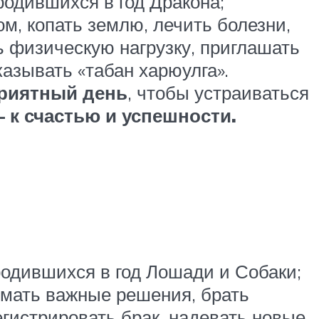
родившихся в год Дракона;
ом, копать землю, лечить болезни,
 физическую нагрузку, приглашать
казывать «табан харюулга».
риятный день
, чтобы устраиваться
 к счастью и успешности.
одившихся в год Лошади и Собаки;
имать важные решения, брать
егистрировать брак, надевать новые