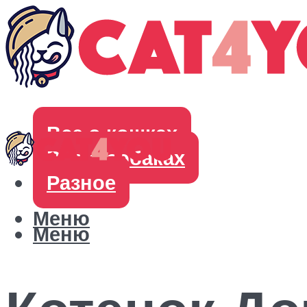
Все о кошках
Все о собаках
Разное
Меню
Меню