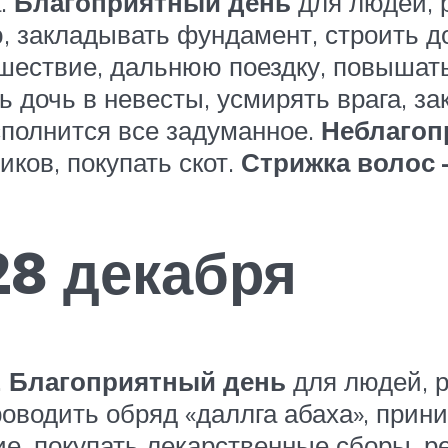
.
Благоприятный день
для людей, 
ю, закладывать фундамент, строить д
шествие, дальнюю поездку, повышать
ь дочь в невесты, усмирять врага, за
исполнится все задуманное.
Неблагоп
иков, покупать скот.
Стрижка волос –
28 декабря
.
Благоприятный день
для людей, р
роводить обряд «даллга абаха», прин
е, покупать лекарственные сборы, р