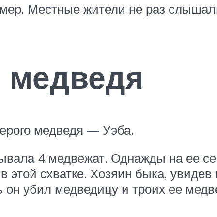
умер. Местные жители не раз слышал
о медведя
серого медведя — Уэба.
тывала 4 медвежат. Однажды на ее се
в этой схватке. Хозяин быка, увидев
нь он убил медведицу и троих ее мед